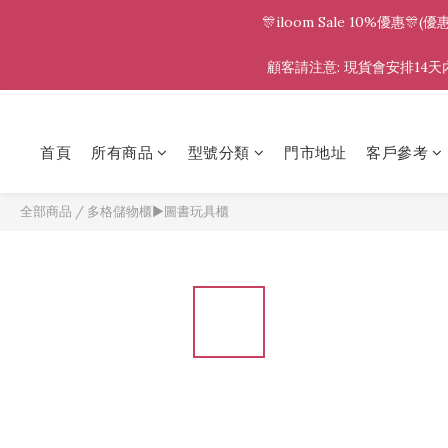
🎊iloom Sale 10%優
顧客請注意: 現貨會安排14天內
首頁
所有商品
型號分類
門市地址
客戶參考
全部商品
/
多格儲物櫃▶圖書玩具櫃