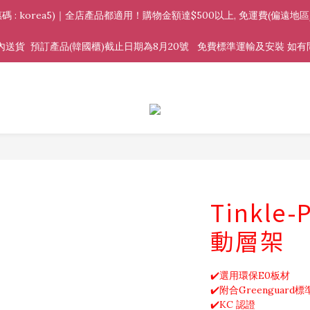
惠🎊(優惠碼 : korea5)｜全店產品都適用！購物金額達$500以上, 免運費(偏
送貨  預訂產品(韓國櫃)截止日期為8月20號   免費標準運輸及安裝 如有問題請Wh
Tinkle
動層架
✔️選用環保E0板材
✔️附合Greenguard標
✔️KC 認證