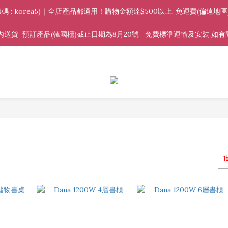
惠🎊(優惠碼 : korea5)｜全店產品都適用！購物金額達$500以上, 免運費(偏
送貨  預訂產品(韓國櫃)截止日期為8月20號   免費標準運輸及安裝 如有問題請Wh
列