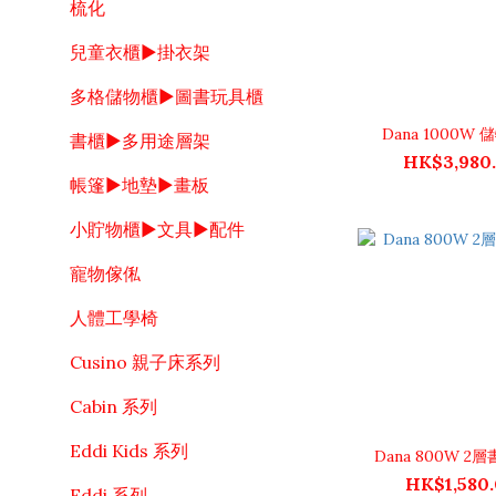
梳化
兒童衣櫃▶掛衣架
多格儲物櫃▶圖書玩具櫃
Dana 1000W
書櫃▶多用途層架
HK$3,980
帳篷▶地墊▶畫板
小貯物櫃▶文具▶配件
寵物傢俬
人體工學椅
Cusino 親子床系列
Cabin 系列
Eddi Kids 系列
Dana 800W 2
HK$1,580
Eddi 系列