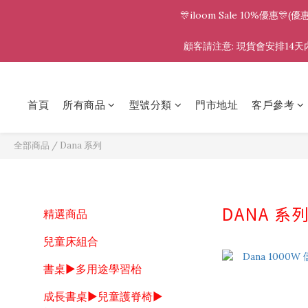
🎊iloom Sale 10%優
顧客請注意: 現貨會安排14天內
首頁
所有商品
型號分類
門市地址
客戶參考
全部商品
/
Dana 系列
DANA 系
精選商品
兒童床組合
書桌▶多用途學習枱
成長書桌▶兒童護脊椅▶