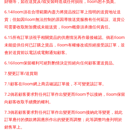
/
Iloom
財物等，如在送貨及
或安裝時造成任何損毀，
恕不負責。
6.14Iloom
須在合理範圍內盡力將貨品按訂單上指明的送貨地址送
Iloom
貨；但如因
無法控制的原因導致送貨服務有任何延誤、送貨公
Iloom
司需要收取附加費或未能送貨，
概毋須承擔任何責任。
6.15
Iloom
所有訂單須視乎相關貨品的供應情況再作最後確認。倘若
Iloom
未能提供任何已訂購之貨品，
有權修改或拒絕接受該訂單，並
會於送貨前以電話或電郵通知顧客。
6.16Iloom
保留權利可絕對酌情決定拒絕向任何顧客運送貨品。
7.
/
變更訂單
送貨期
7.1
Iloom
顧客在
網上商店確認訂單後，不可變更該訂單。
7.2
Iloom
Iloom
倘若顧客要求對任何訂單作出變更而
予以接納，
保留
向顧客收取手續費的權利。
7.3
Iloom
倘若顧客要求對任何訂單作出變更而
接納此等變更，就此
訂單應付的價款將因應所作出的變更而調整；此等調整均會列明於
銷售單上。