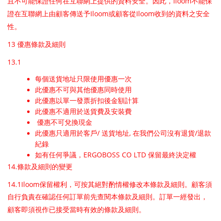
Iloom
且不可能保證任何在互聯網上提供的資料安全。因此，
不能保
Iloom
Iloom
證在互聯網上由顧客傳送予
或顧客從
收到的資料之安全
性。
13
優惠條款及細則
13.1
每個送貨地址只限使用優惠一次
此優惠不可與其他優惠同時使用
此優惠以單一發票折扣後金額計算
此優惠不適用於送貨費及安裝費
優惠不可兌換現金
/
,
/
此優惠只適用於客戶
送貨地址
在我們公司沒有退貨
退款
紀錄
ERGOBOSS CO LTD
如有任何爭議，
保留最終決定權
14.
條款及細則的變更
14.1Iloom
保留權利，可按其絕對酌情權修改本條款及細則。顧客須
自行負責在確認任何訂單前先查閱本條款及細則。訂單一經發出，
顧客即須視作已接受當時有效的條款及細則。