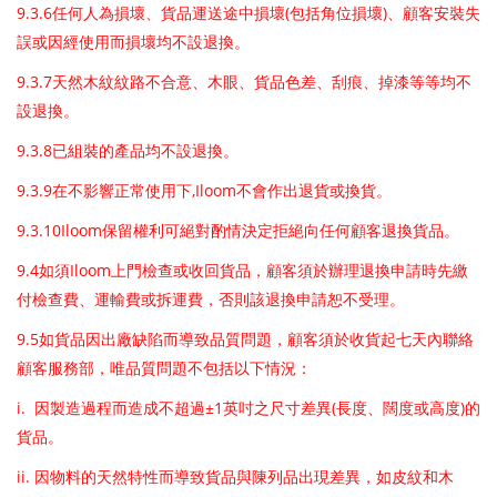
9.3.6
(
)
任何人為損壞、貨品運送途中損壞
包括角位損壞
、顧客安裝失
誤或因經使用而損壞均不設退換。
9.3.7
天然木紋紋路不合意、木眼、貨品色差、刮痕、掉漆等等均不
設退換。
9.3.8
已組裝的產品均不設退換。
9.3.9
,Iloom
在不影響正常使用下
不會作出退貨或換貨。
9.3.10Iloom
保留權利可絕對酌情決定拒絕向任何顧客退換貨品。
9.4
Iloom
如須
上門檢查或收回貨品，顧客須於辦理退換申請時先繳
付檢查費、運輸費或拆運費，否則該退換申請恕不受理。
9.5
如貨品因出廠缺陷而導致品質問題，顧客須於收貨起七天內聯絡
顧客服務部，唯品質問題不包括以下情況：
i.
±1
(
)
因製造過程而造成不超過
英吋之尺寸差異
長度、闊度或高度
的
貨品。
ii.
因物料的天然特性而導致貨品與陳列品出現差異，如皮紋和木