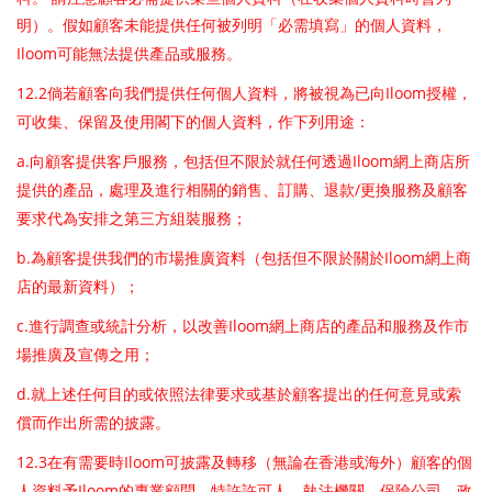
明）。假如顧客未能提供任何被列明「必需填寫」的個人資料，
Iloom
可能無法提供產品或服務。
12.2
Iloom
倘若顧客向我們提供任何個人資料，將被視為已向
授權，
可收集、保留及使用閣下的個人資料，作下列用途：
a.
Iloom
向顧客提供客戶服務，包括但不限於就任何透過
網上商店所
/
提供的產品，處理及進行相關的銷售、訂購、退款
更換服務及顧客
要求代為安排之第三方組裝服務；
b.
Iloom
為顧客提供我們的市場推廣資料（包括但不限於關於
網上商
店的最新資料）；
c.
Iloom
進行調查或統計分析，以改善
網上商店的產品和服務及作市
場推廣及宣傳之用；
d.
就上述任何目的或依照法律要求或基於顧客提出的任何意見或索
償而作出所需的披露。
12.3
Iloom
在有需要時
可披露及轉移（無論在香港或海外）顧客的個
Iloom
人資料予
的專業顧問、特許許可人、執法機關、保險公司、政