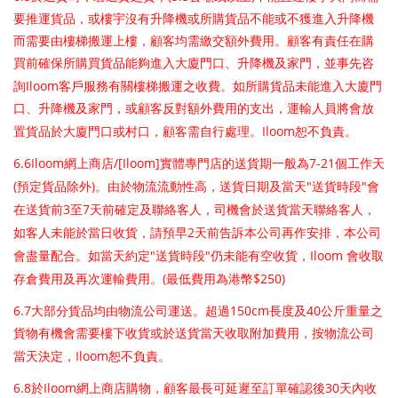
要推運貨品，或樓宇沒有升降機或所購貨品不能或不獲進入升降機
而需要由樓梯搬運上樓，顧客均需繳交額外費用。顧客有責任在購
買前確保所購買貨品能夠進入大廈門口、升降機及家門，並事先咨
Iloom
詢
客戶服務有關樓梯搬運之收費。如所購貨品未能進入大廈門
口、升降機及家門，或顧客反對額外費用的支出，運輸人員將會放
Iloom
置貨品於大廈門口或村口，顧客需自行處理。
恕不負責。
6.6Iloom
/[Iloom]
7-21
網上商店
實體專門店的送貨期一般為
個工作天
(
)
"
"
預定貨品除外
。由於物流流動性高，送貨日期及當天
送貨時段
會
3
7
在送貨前
至
天前確定及聯絡客人，司機會於送貨當天聯絡客人，
2
如客人未能於當日收貨，請預早
天前告訴本公司再作安排，本公司
"
"
Iloom
會盡量配合。如當天約定
送貨時段
仍未能有空收貨，
會收取
(
$250)​
存倉費用及再次運輸費用。
最低費用為港幣
6.7
150cm
40
大部分貨品均由物流公司運送。超過
長度及
公斤重量之
貨物有機會需要樓下收貨或於送貨當天收取附加費用，按物流公司
Iloom
當天決定，
恕不負責。
6.8
Iloom
30
於
網上商店購物，顧客最長可延遲至訂單確認後
天內收