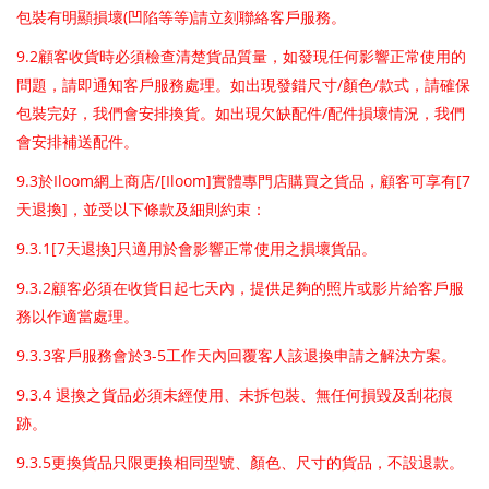
(
)
包裝有明顯損壞
凹陷等等
請立刻聯絡客戶服務。
9.2
顧客收貨時必須檢查清楚貨品質量，如發現任何影響正常使用的
/
/
問題，請即通知客戶服務處理。如出現發錯尺寸
顏色
款式，請確保
/
包裝完好，我們會安排換貨。如出現欠缺配件
配件損壞情況，我們
會安排補送配件。
9.3
Iloom
/[Iloom]
[7
於
網上商店
實體專門店購買之貨品，顧客可享有
]
天退換
，並受以下條款及細則約束：
9.3.1[7
]
天退換
只適用於會影響正常使用之損壞貨品。
9.3.2
顧客必須在收貨日起七天內，提供足夠的照片或影片給客戶服
務以作適當處理。
9.3.3
3-5
客戶服務會於
工作天內回覆客人該退換申請之解決方案。
9.3.4
退換之貨品必須未經使用、未拆包裝、無任何損毀及刮花痕
跡。
9.3.5
更換貨品只限更換相同型號、顏色、尺寸的貨品，不設退款。