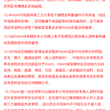
府和監管機構及其他組織。
12.4Iloom
可能會與第三方分享若干總體資料數據作不同用途（包括
市場推廣和宣傳），該等數據不會讓顧客的身份被識別，及可能使
Iloom
用該等資料以便更了解顧客需要及改善
的產品和服務。
12.5
Iloom
由
持有關於本公司網上客戶及網頁訪客的個人資料會根據
此私隱政策作保密處理。
12.6
Iloom
任何由互聯網訪客傳送或登載於
或其中任何部分的問題、
意見、圖片、建議或資料（個人資料除外），均視作以非保密及非
Iloom
Iloom
專有資料的形式自願提供予
。
保留權利在其他地方自由
使用、複製、披露、傳送、刊登、廣播及／或登載該等資料，包括
為產品及服務的開發、製造和推廣及為滿足顧客的需要等目的而將
該等資料提供給任何關聯公司。
12.7Iloom
盡一切合理努力以確保本公司持有的所有個人資料均儲
存於妥善保管和安全的地方，並且僅可由已獲授權的本公司人員或
第三方服務提供者查閱。
請注意任何系統均不可能完全不被入侵，