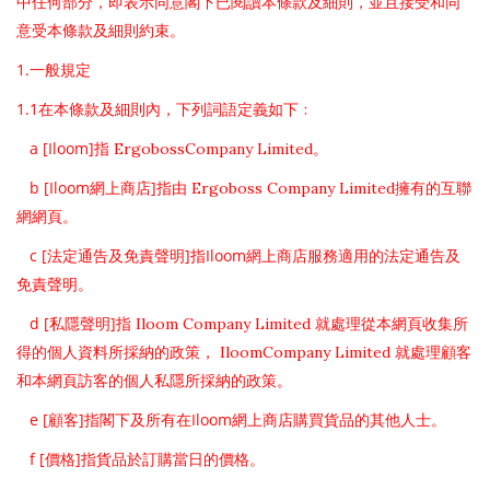
中任何部分，即表示同意閣下已閱讀本條款及細則，並且接受和同
意受本條款及細則約束。
1.
一般規定
1.1
在本條款及細則內，下列詞語定義如下﹕
a [Iloom]
ErgobossCompany Limited
指
。
b [Iloom
]
Ergoboss Company Limited
網上商店
指由
擁有的互聯
網網頁。
c [
]
Iloom
法定通告及免責聲明
指
網上商店服務適用的法定通告及
免責聲明。
d [
]
Iloom Company Limited
私隱聲明
指
就處理從本網頁收集所
IloomCompany Limited
得的個人資料所採納的政策，
就處理顧客
和本網頁訪客的個人私隱所採納的政策。
e [
]
Iloom
顧客
指閣下及所有在
網上商店購買貨品的其他人士。
f [
]
價格
指貨品於訂購當日的價格。