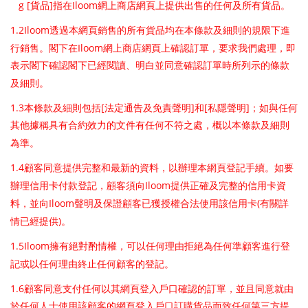
g [
]
Iloom
貨品
指在
網上商店網頁上提供出售的任何及所有貨品。
1.2Iloom
透過本網頁銷售的所有貨品均在本條款及細則的規限下進
Iloom
行銷售。閣下在
網上商店網頁上確認訂單，要求我們處理，即
表示閣下確認閣下已經閱讀、明白並同意確認訂單時所列示的條款
及細則。
1.3
[
]
[
]
本條款及細則包括
法定通告及免責聲明
和
私隱聲明
；如與任何
其他據稱具有合約效力的文件有任何不符之處，概以本條款及細則
為準。
1.4
顧客同意提供完整和最新的資料，以辦理本網頁登記手續。如要
Iloom
辦理信用卡付款登記，顧客須向
提供正確及完整的信用卡資
Iloom
(
料，並向
聲明及保證顧客已獲授權合法使用該信用卡
有關詳
)
情已經提供
。
1.5Iloom
擁有絕對酌情權，可以任何理由拒絕為任何準顧客進行登
記或以任何理由終止任何顧客的登記。
1.6
顧客同意支付任何以其網頁登入戶口確認的訂單，並且同意就由
於任何人士使用該顧客的網頁登入戶口訂購貨品而致任何第三方提