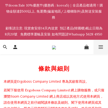
🎊iloom Sale 10%優惠🎊(優惠碼 : korea5)｜全店產品都適用！購
物金額達$500以上, 免運費(偏遠地區/上樓梯除外)及附送安裝服
務 
顧客請注意: 現貨會安排14天內送貨  預訂產品(韓國櫃)截止日期為
8月20號   免費標準運輸及安裝 如有問題請Whatsapp 5628 4950 
條款與細則
Ergoboss Company Limited
本網頁是
專為其顧客而設。
Ergoboss Company Limited
若閣下擬使用
網上購物服務，或只擬
Iloom Company Limited
瀏覽
網上商店或以其他方式使用本網頁，
請在使用本網頁之前仔細閱讀本條款及細則。閣下使用本網頁或其