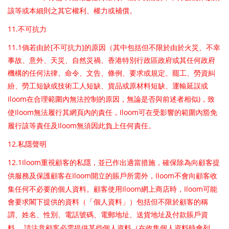
該等或本細則之其它權利、權力或補償。
11.
不可抗力
11.1
[
]
倘若由於
不可抗力
的原因（其中包括但不限於由於火災、不幸
事故、意外、天災、自然災禍、香港特別行政區政府或其任何政府
機構的任何法律、命令、文告、條例、要求或規定、罷工、勞資糾
紛、勞工短缺或技術工人短缺、貨品或原材料短缺、運輸延誤或
Iloom
)
在合理範圍內無法控制的原因，無論是否與前述者相似
，致
Iloom
Iloom
使
無法履行其網頁內的責任，
可在受影響的範圍內豁免
Iloom
履行該等責任及
無須因此負上任何責任。
12.
私隱聲明
12.1Iloom
重視顧客的私隱，並已作出適當措施，確保除為向顧客提
Iloom
Iloom
供服務及保護顧客在
開立的賬戶所需外，
不會向顧客收
Iloom
Iloom
集任何不必要的個人資料。顧客使用
網上商店時，
可能
會要求閣下提供的資料（「個人資料」）包括但不限於顧客的稱
謂、姓名、性別、電話號碼、電郵地址、送貨地址及付款賬戶資
料。
請注意顧客必需提供某些個人資料（在收集個人資料時會列