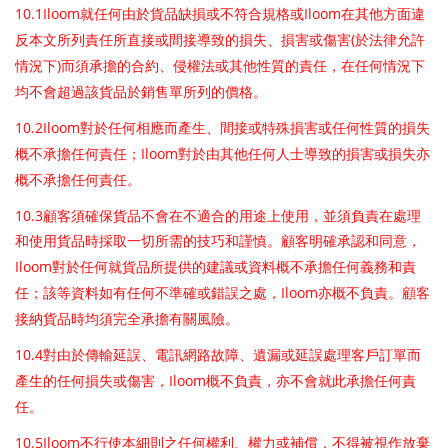
10.1Iloom
Iloom
就任何由於貨品缺損或不符合規格或
在其他方面違
(
反本文所列責任所直接或間接導致的損失、損害或傷害
於法律允許
)
情況下
而須承擔的合約、侵權法或其他性質的責任，在任何情況下
均不會超過該貨品於銷售單所列的價格。
10.2Iloom
對於任何相應而產生、間接或特殊損害或任何性質的損失
Iloom
概不承擔任何責任；
對於由其他任何人士導致的損害或損失亦
概不承擔任何責任。
10.3
顧客須確保貨品不會在不適合的用途上使用，並須負責在處理
和使用貨品時採取一切所需的技巧和謹慎。顧客明確承認和同意，
Iloom
對於任何就貨品所提供的建議或資料概不承擔任何義務和責
Iloom
任；該等資料如有任何不準確或錯誤之處，
亦概不負責。顧客
接納貨品時均須完全承擔有關風險。
10.4
對由於傳輸延誤、電訊網路故障、遺漏或延誤處理客戶訂單而
Iloom
產生的任何損失或傷害，
概不負責，亦不會就此承擔任何責
任。
10.5Iloom
不行使本細則之任何權利、權力或補償，不得被視作放棄