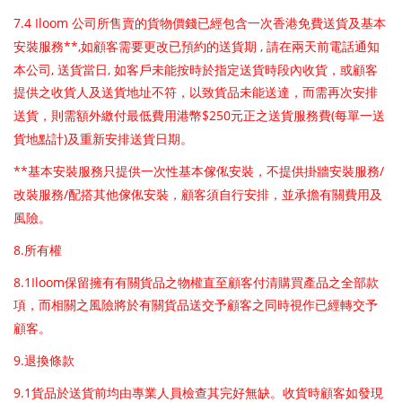
7.4 Iloom
公司所售賣的貨物價錢已經包含一次香港免費送貨及基本
**,
,
安裝服務
如顧客需要更改已預約的送貨期
請在兩天前電話通知
,
,
本公司
送貨當日
如客戶未能按時於指定送貨時段內收貨，或顧客
提供之收貨人及送貨地址不符，以致貨品未能送達，而需再次安排
$250
(
送貨，
則需額外繳付最低費用港幣
元正之送貨服務費
每單一送
)
貨地點計
及重新安排送貨日期。
**
/
基本安裝服務只提供一次性基本傢俬安裝，不提供掛牆安裝服務
/
改裝服務
配搭其他傢俬安裝，顧客須自行安排，並承擔有關費用及
風險。
8.
所有權
8.1Iloom
保留擁有有關貨品之物權直至顧客付清購買產品之全部款
項，而相關之風險將於有關貨品送交予顧客之同時視作已經轉交予
顧客。
9.
退換條款
9.1
貨品於送貨前均由專業人員檢查其完好無缺。收貨時顧客如發現