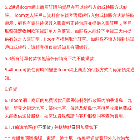
5.2
Iloom
通過
網上商店訂購的貨品亦可以銀行入數或轉賬方式結
Iloom
賬。
之入賬戶口資料會在顧客選擇銀行入數或轉賬方式結賬時
顯示，顧客有責任確保其入賬資料正確無誤並提供入賬証明，客戶
服務確定收到款項後訂單方為落實。如顧客未能於下單後三天內提
Iloom
供有效之入賬証明，
有權利取消訂單。如顧客不慎入賬到錯誤
戶口或銀行，該顧客須負責通知其有關銀行。
5.3
所有訂單付款後無論任何情況下均不能退款。
5.4Iloom
Iloom
可於任何時間變更
網上商店的付款方式而毋須預先通
知。
6.
送貨
6.1Iloom
網上商店的
免費送貨只限
香港特別行政區內的香港島、九
龍、新界
之指定地區，部份地區、偏遠及離島地區須另收服務費或
未能提供送貨服務，
如
需送貨服務請向客戶服務同事查詢費用。
6.1.1
偏遠地區(但
不限於)
包括地點
及
附加費如下：
* * 赤臘角國際機場、東涌、迪士尼，按每程送貨費額外加收港幣