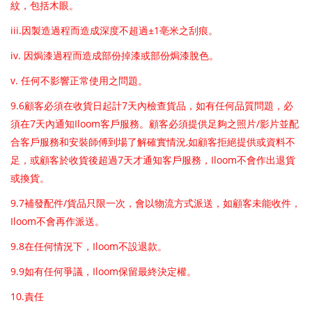
紋，包括木眼。
iii.
±1
因製造過程而造成深度不超過
亳米之刮痕。
iv.
因焗漆過程而造成部份掉漆或部份焗漆脫色。
​v.
任何不影響正常使用之問題。
9.6
7
顧客必須在收貨日起計
天內檢查貨品，如有任何品質問題，必
7
Iloom
/
須在
天內通知
客戶服務。顧客必須提供足夠之照片
影片並配
,
合客戶服務和安裝師傅到場了解確實情況
如顧客拒絕提供或資料不
7
Iloom
足，或顧客於收貨後超過
天才通知客戶服務，
不會作出退貨
或換貨。
9.7
/
補發配件
貨品只限一次，會以物流方式派送，如顧客未能收件，
Iloom
不會再作派送。
9.8
Iloom
在任何情況下，
不設退款。
9.9
Iloom
如有任何爭議，
保留最終決定權。
10.
責任