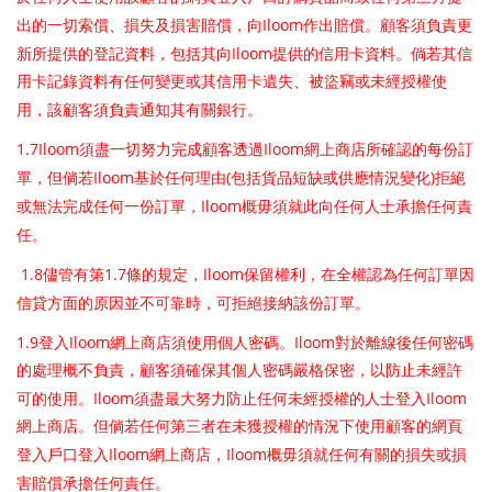
Iloom
出的一切索償、損失及損害賠償，向
作出賠償。顧客須負責更
Iloom
新所提供的登記資料，包括其向
提供的信用卡資料。倘若其信
用卡記錄資料有任何變更或其信用卡遺失、被盜竊或未經授權使
用，該顧客須負責通知其有關銀行。
1.7Iloom
Iloom
須盡一切努力完成顧客透過
網上商店所確認的每份訂
Iloom
(
)
單，但倘若
基於任何理由
包括貨品短缺或供應情況變化
拒絕
Iloom
或無法完成任何一份訂單，
概毋須就此向任何人士承擔任何責
任。
1.8
1.7
Iloom
儘管有第
條的規定，
保留權利，在全權認為任何訂單因
信貸方面的原因並不可靠時，可拒絕接納該份訂單。
1.9
Iloom
Iloom
登入
網上商店須使用個人密碼。
對於離線後任何密碼
的處理概不負責，顧客須確保其個人密碼嚴格保密，以防止未經許
Iloom
Iloom
可的使用。
須盡最大努力防止任何未經授權的人士登入
網上商店。但倘若任何第三者在未獲授權的情況下使用顧客的網頁
Iloom
Iloom
登入戶口登入
網上商店，
概毋須就任何有關的損失或損
害賠償承擔任何責任。