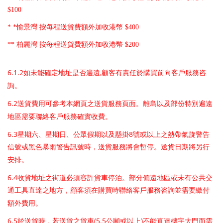
$100
* *愉景灣 按每程送貨費額外加收港幣 $400
** 柏麗灣 按每程送貨費額外加收港幣 $200
6.1.2
,
如未能確定地址是否遍遠
顧客有責任於購買前向客戶服務咨
詢。
6.2
送貨費用可參考本網頁之送貨服務頁面。離島以及部份特別遍遠
地區需要聯絡客戶服務確實收費。
6.3
8
星期六、星期日、公眾假期以及懸掛
號或以上之熱帶氣旋警告
信號或黑色暴雨警告訊號時，送貨服務將會暫停。送貨日期將另行
安排。
6.4
收貨地址之街道必須容許貨車停泊。部分偏遠地區或未有公共交
通工具直達之地方，顧客須在購買時聯絡客戶服務咨詢並需要繳付
額外費用。
6.5
(5.5
)
於送貨時，若送貨之貨車
公噸或以上
不能直達樓宇大門而需