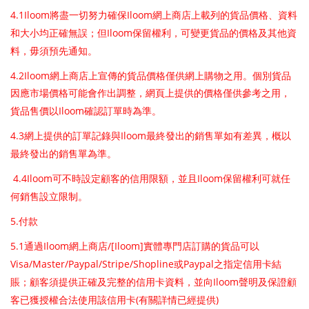
4.1Iloom
Iloom
將盡一切努力確保
網上商店上載列的貨品價格、資料
Iloom
和大小均正確無誤；但
保留權利，可變更貨品的價格及其他資
料，毋須預先通知。
4.2Iloom
網上商店上宣傳的貨品價格僅供網上購物之用。個別貨品
因應市場價格可能會作出調整，網頁上提供的價格僅供參考之用，
Iloom
貨品售價以
確認訂單時為準。
4.3
Iloom
網上提供的訂單記錄與
最終發出的銷售單如有差異，概以
最終發出的銷售單為準。
4.4Iloom
Iloom
可不時設定顧客的信用限額，並且
保留權利可就任
何銷售設立限制。
5.
付款
5.1
Iloom
/[Iloom]
通過
網上商店
實體專門店訂購的貨品可以
Visa/Master/Paypal/Stripe/Shopline
Paypal
或
之指定信用卡結
Iloom
賬；顧客須提供正確及完整的信用卡資料，並向
聲明及保證顧
(
)
客已獲授權合法使用該信用卡
有關詳情已經提供