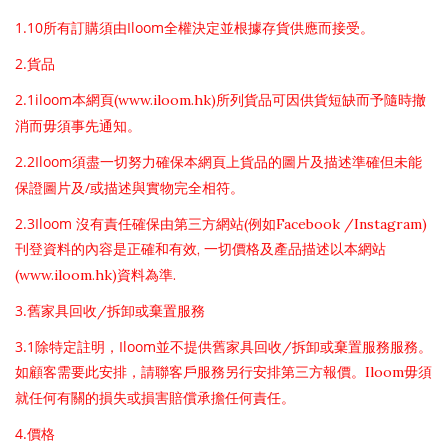
1.10
Iloom
所有訂購須由
全權決定並根據存貨供應而接受。
2.
貨品
2.1iloom
(www.iloom.hk)
本網頁
所列貨品可因供貨短缺而予隨時撤
消而毋須事先通知。
2.2Iloom
須盡一切努力確保本網頁上貨品的圖片及描述準確但未能
/
保證圖片及
或描述與實物完全相符。
2.3Iloom
(
Facebook /Instagram)
沒有責任確保由第三方網站
例如
,
刊登資料的內容是正確和有效
一切價格及產品描述以本網站
(www.iloom.hk)
.
資料為準
3.
/
舊家具回收
拆卸或棄置服務
3.1
Iloom
/
除特定註明，
並不提供舊家具回收
拆卸或棄置服務服務。
Iloom
如顧客需要此安排，請聯客戶服務另行安排第三方報價。
毋須
就任何有關的損失或損害賠償承擔任何責任。
4.
價格