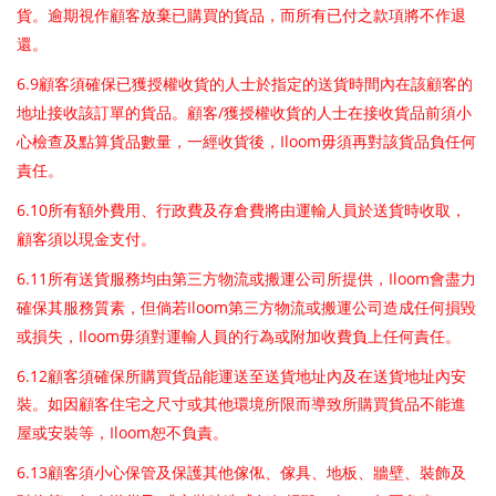
貨。逾期視作顧客放棄已購買的貨品，而所有已付之款項將不作退
還。
6.9
顧客須確保已獲授權收貨的人士於指定的送貨時間內在該顧客的
/
地址接收該訂單的貨品。顧客
獲授權收貨的人士在接收貨品前須小
Iloom
心檢查及點算貨品數量，一經收貨後，
毋須再對該貨品負任何
責任。
6.10
所有額外費用、行政費及存倉費將由運輸人員於送貨時收取，
顧客須以現金支付。
6.11
Iloom
所有送貨服務均由第三方物流或搬運公司所提供，
會盡力
Iloom
確保其服務質素，但倘若
第三方物流或搬運公司造成任何損毀
Iloom
或損失，
毋須對運輸人員的行為或附加收費負上任何責任。
6.12
顧客須確保所購買貨品能運送至送貨地址內及在送貨地址內安
裝。如因顧客住宅之尺寸或其他環境所限而導致所購買貨品不能進
Iloom
屋或安裝等，
恕不負責。
6.13
顧客須小心保管及保護其他傢俬、傢具、地板、牆壁、裝飾及