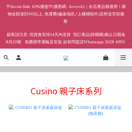
🎊iloom Sale 10%優惠🎊(優惠碼 : korea5)｜全店產品都適用！購
物金額達$500以上, 免運費(偏遠地區/上樓梯除外)及附送安裝服
務 
顧客請注意: 現貨會安排14天內送貨  預訂產品(韓國櫃)截止日期為
8月20號   免費標準運輸及安裝 如有問題請Whatsapp 5628 4950 
Bed System
Cusino 親子床系列