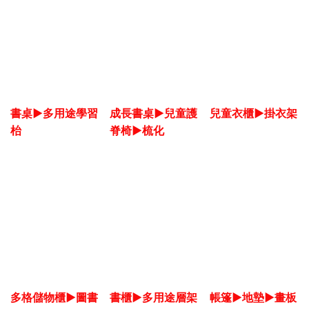
書桌▶多用途學習
成長書桌▶兒童護
兒童衣櫃▶掛衣架
枱
脊椅▶梳化
多格儲物櫃▶圖書
書櫃▶多用途層架
帳篷▶地墊▶畫板