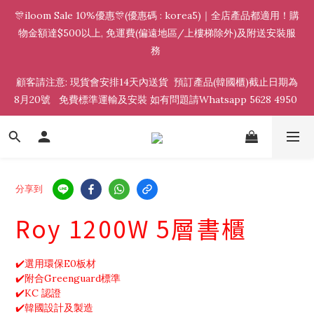
🎊iloom Sale 10%優惠🎊(優惠碼 : korea5)｜全店產品都適用！購
物金額達$500以上, 免運費(偏遠地區/上樓梯除外)及附送安裝服
務 
顧客請注意: 現貨會安排14天內送貨  預訂產品(韓國櫃)截止日期為
8月20號   免費標準運輸及安裝 如有問題請Whatsapp 5628 4950 
分享到
Roy 1200W 5層書櫃
✔️選用環保E0板材
✔️附合Greenguard標準
✔️KC 認證
✔️韓國設計及製造